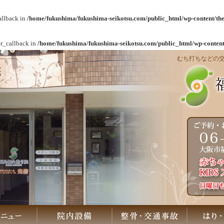
allback in
/home/fukushima/fukushima-seikotsu.com/public_html/wp-content/th
r_callback in
/home/fukushima/fukushima-seikotsu.com/public_html/wp-content
むち打ちなどの