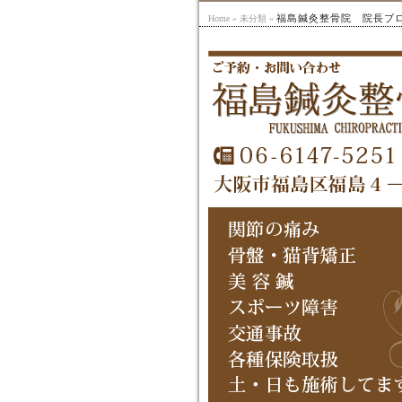
福島鍼灸整骨院 院長ブ
Home
»
未分類
»